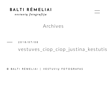
Archives
2016/07/08
PAGRINDINIS
vestuves_ciop_ciop_justina_kestuti
APIE
© BALTI RĖMELIAI | VESTUVIŲ FOTOGRAFAS
ISTORIJOS
KAINOS
SUSISIEKIME