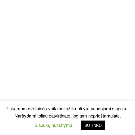
Tinkamam svetainės veikimui užtikrinti yra naudojami slapukai.
Naršydami toliau patvirtinate, jog tam neprieštaraujate.
Slapukų nustatymai
SUTINKU