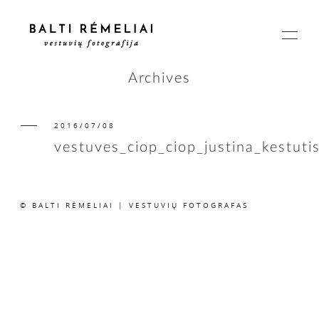
Archives
2016/07/08
PAGRINDINIS
vestuves_ciop_ciop_justina_kestuti
APIE
© BALTI RĖMELIAI | VESTUVIŲ FOTOGRAFAS
ISTORIJOS
KAINOS
SUSISIEKIME