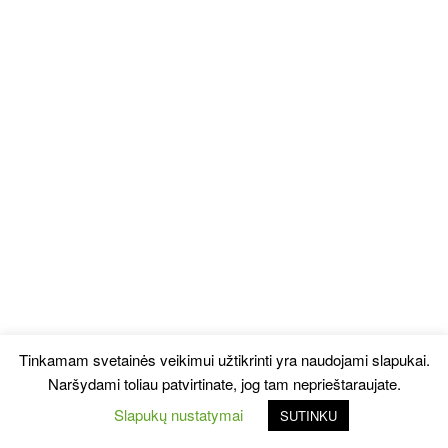
Tinkamam svetainės veikimui užtikrinti yra naudojami slapukai.
Naršydami toliau patvirtinate, jog tam neprieštaraujate.
Slapukų nustatymai
SUTINKU