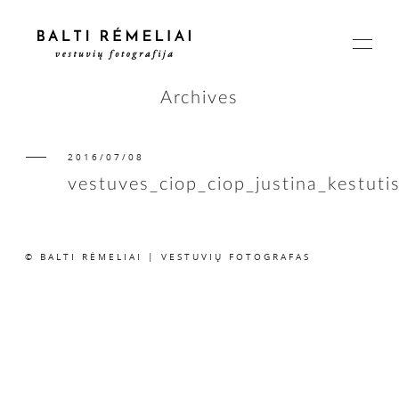
Archives
2016/07/08
PAGRINDINIS
vestuves_ciop_ciop_justina_kestuti
APIE
© BALTI RĖMELIAI | VESTUVIŲ FOTOGRAFAS
ISTORIJOS
KAINOS
SUSISIEKIME