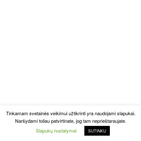
Tinkamam svetainės veikimui užtikrinti yra naudojami slapukai.
Naršydami toliau patvirtinate, jog tam neprieštaraujate.
Slapukų nustatymai
SUTINKU