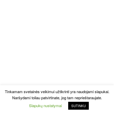
Tinkamam svetainės veikimui užtikrinti yra naudojami slapukai.
Naršydami toliau patvirtinate, jog tam neprieštaraujate.
Slapukų nustatymai
SUTINKU