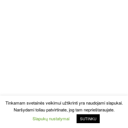
Tinkamam svetainės veikimui užtikrinti yra naudojami slapukai.
Naršydami toliau patvirtinate, jog tam neprieštaraujate.
Slapukų nustatymai
SUTINKU