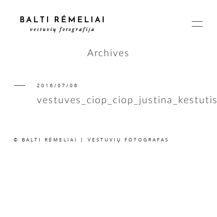
Archives
2016/07/08
PAGRINDINIS
vestuves_ciop_ciop_justina_kestuti
APIE
© BALTI RĖMELIAI | VESTUVIŲ FOTOGRAFAS
ISTORIJOS
KAINOS
SUSISIEKIME