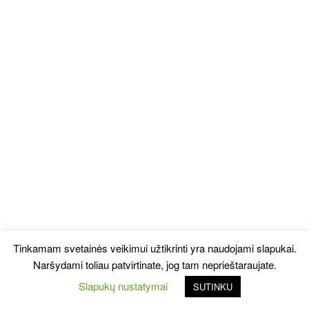
Tinkamam svetainės veikimui užtikrinti yra naudojami slapukai.
Naršydami toliau patvirtinate, jog tam neprieštaraujate.
Slapukų nustatymai
SUTINKU