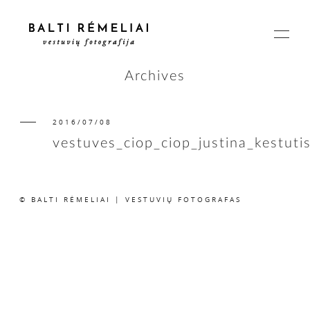
Archives
2016/07/08
PAGRINDINIS
vestuves_ciop_ciop_justina_kestuti
APIE
© BALTI RĖMELIAI | VESTUVIŲ FOTOGRAFAS
ISTORIJOS
KAINOS
SUSISIEKIME