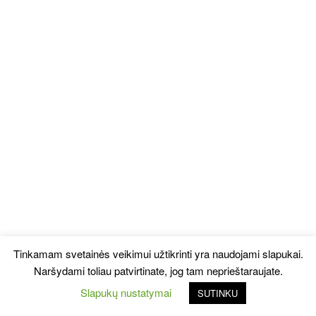
Tinkamam svetainės veikimui užtikrinti yra naudojami slapukai.
Naršydami toliau patvirtinate, jog tam neprieštaraujate.
Slapukų nustatymai
SUTINKU