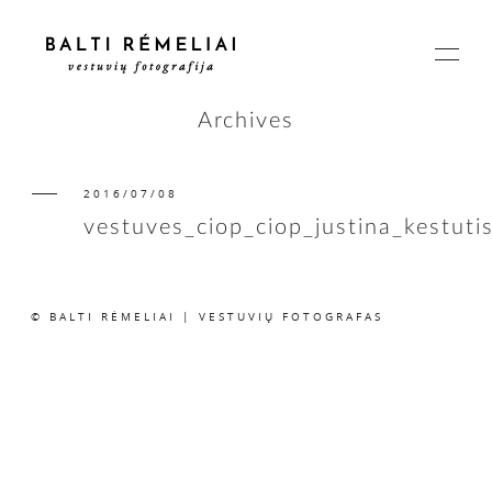
Archives
2016/07/08
PAGRINDINIS
vestuves_ciop_ciop_justina_kestuti
APIE
© BALTI RĖMELIAI | VESTUVIŲ FOTOGRAFAS
ISTORIJOS
KAINOS
SUSISIEKIME