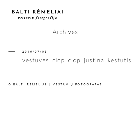
Archives
2016/07/08
PAGRINDINIS
vestuves_ciop_ciop_justina_kestuti
APIE
© BALTI RĖMELIAI | VESTUVIŲ FOTOGRAFAS
ISTORIJOS
KAINOS
SUSISIEKIME