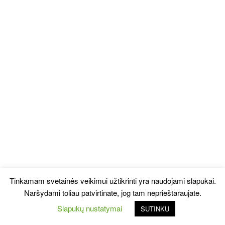
Tinkamam svetainės veikimui užtikrinti yra naudojami slapukai.
Naršydami toliau patvirtinate, jog tam neprieštaraujate.
Slapukų nustatymai
SUTINKU