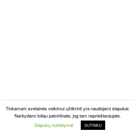
Tinkamam svetainės veikimui užtikrinti yra naudojami slapukai.
Naršydami toliau patvirtinate, jog tam neprieštaraujate.
Slapukų nustatymai
SUTINKU