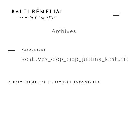
Archives
2016/07/08
PAGRINDINIS
vestuves_ciop_ciop_justina_kestuti
APIE
© BALTI RĖMELIAI | VESTUVIŲ FOTOGRAFAS
ISTORIJOS
KAINOS
SUSISIEKIME