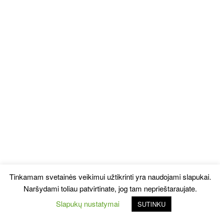
Tinkamam svetainės veikimui užtikrinti yra naudojami slapukai.
Naršydami toliau patvirtinate, jog tam neprieštaraujate.
Slapukų nustatymai
SUTINKU