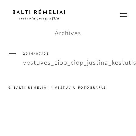
Archives
2016/07/08
PAGRINDINIS
vestuves_ciop_ciop_justina_kestuti
APIE
© BALTI RĖMELIAI | VESTUVIŲ FOTOGRAFAS
ISTORIJOS
KAINOS
SUSISIEKIME