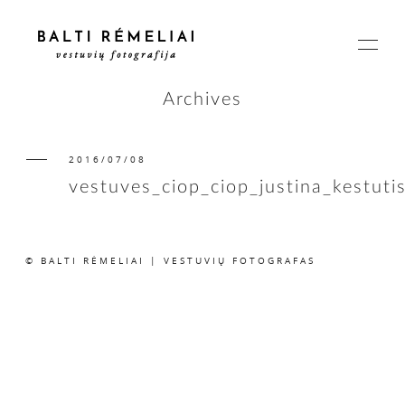
Archives
2016/07/08
PAGRINDINIS
vestuves_ciop_ciop_justina_kestuti
APIE
© BALTI RĖMELIAI | VESTUVIŲ FOTOGRAFAS
ISTORIJOS
KAINOS
SUSISIEKIME