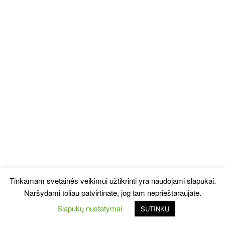
Tinkamam svetainės veikimui užtikrinti yra naudojami slapukai.
Naršydami toliau patvirtinate, jog tam neprieštaraujate.
Slapukų nustatymai
SUTINKU