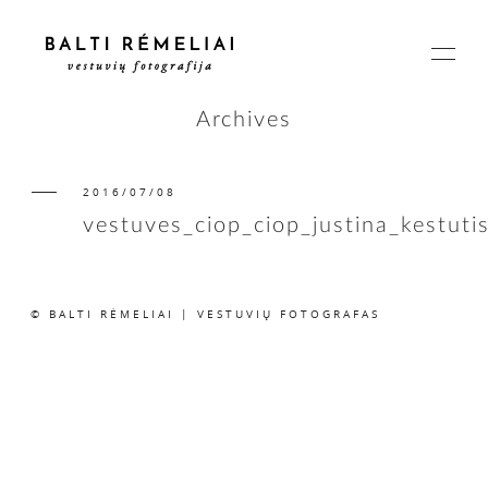
Archives
2016/07/08
PAGRINDINIS
vestuves_ciop_ciop_justina_kestuti
APIE
© BALTI RĖMELIAI | VESTUVIŲ FOTOGRAFAS
ISTORIJOS
KAINOS
SUSISIEKIME