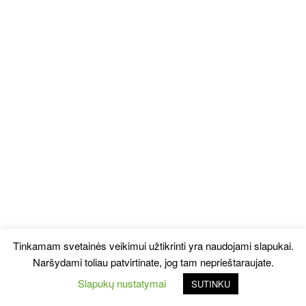
Tinkamam svetainės veikimui užtikrinti yra naudojami slapukai.
Naršydami toliau patvirtinate, jog tam neprieštaraujate.
Slapukų nustatymai
SUTINKU