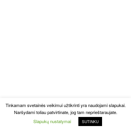
Tinkamam svetainės veikimui užtikrinti yra naudojami slapukai.
Naršydami toliau patvirtinate, jog tam neprieštaraujate.
Slapukų nustatymai
SUTINKU