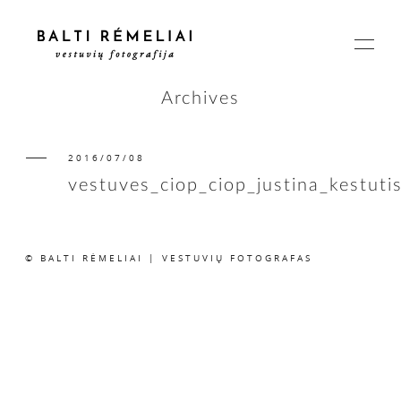
Archives
2016/07/08
PAGRINDINIS
vestuves_ciop_ciop_justina_kestuti
APIE
© BALTI RĖMELIAI | VESTUVIŲ FOTOGRAFAS
ISTORIJOS
KAINOS
SUSISIEKIME