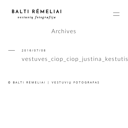
Archives
2016/07/08
PAGRINDINIS
vestuves_ciop_ciop_justina_kestuti
APIE
© BALTI RĖMELIAI | VESTUVIŲ FOTOGRAFAS
ISTORIJOS
KAINOS
SUSISIEKIME