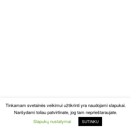
Tinkamam svetainės veikimui užtikrinti yra naudojami slapukai.
Naršydami toliau patvirtinate, jog tam neprieštaraujate.
Slapukų nustatymai
SUTINKU