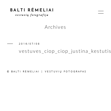
Archives
2016/07/08
PAGRINDINIS
vestuves_ciop_ciop_justina_kestuti
APIE
© BALTI RĖMELIAI | VESTUVIŲ FOTOGRAFAS
ISTORIJOS
KAINOS
SUSISIEKIME