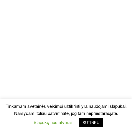
Tinkamam svetainės veikimui užtikrinti yra naudojami slapukai.
Naršydami toliau patvirtinate, jog tam neprieštaraujate.
Slapukų nustatymai
SUTINKU