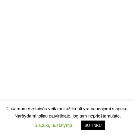
Tinkamam svetainės veikimui užtikrinti yra naudojami slapukai.
Naršydami toliau patvirtinate, jog tam neprieštaraujate.
Slapukų nustatymai
SUTINKU