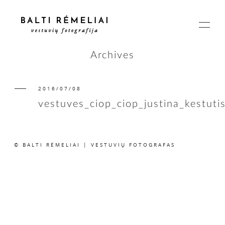
Archives
2016/07/08
PAGRINDINIS
vestuves_ciop_ciop_justina_kestuti
APIE
© BALTI RĖMELIAI | VESTUVIŲ FOTOGRAFAS
ISTORIJOS
KAINOS
SUSISIEKIME