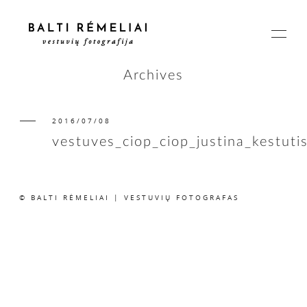
Archives
2016/07/08
PAGRINDINIS
vestuves_ciop_ciop_justina_kestuti
APIE
© BALTI RĖMELIAI | VESTUVIŲ FOTOGRAFAS
ISTORIJOS
KAINOS
SUSISIEKIME