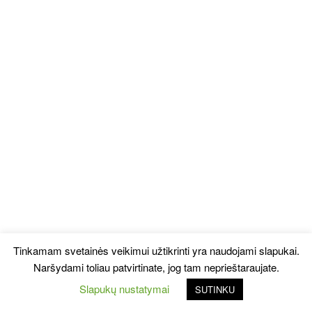
Tinkamam svetainės veikimui užtikrinti yra naudojami slapukai.
Naršydami toliau patvirtinate, jog tam neprieštaraujate.
Slapukų nustatymai
SUTINKU