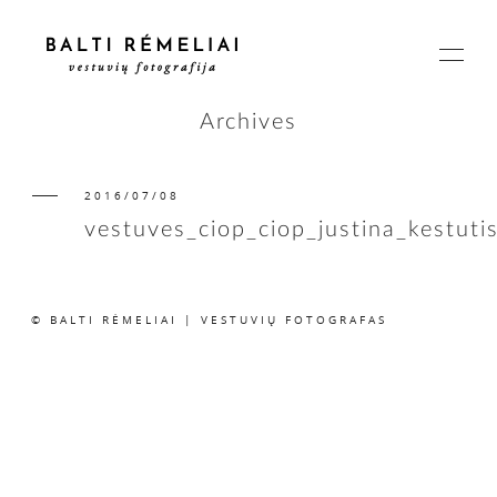
Archives
2016/07/08
PAGRINDINIS
vestuves_ciop_ciop_justina_kestuti
APIE
© BALTI RĖMELIAI | VESTUVIŲ FOTOGRAFAS
ISTORIJOS
KAINOS
SUSISIEKIME