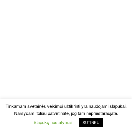
Tinkamam svetainės veikimui užtikrinti yra naudojami slapukai.
Naršydami toliau patvirtinate, jog tam neprieštaraujate.
Slapukų nustatymai
SUTINKU