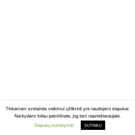
Tinkamam svetainės veikimui užtikrinti yra naudojami slapukai.
Naršydami toliau patvirtinate, jog tam neprieštaraujate.
Slapukų nustatymai
SUTINKU