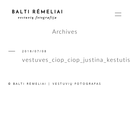
Archives
2016/07/08
PAGRINDINIS
vestuves_ciop_ciop_justina_kestuti
APIE
© BALTI RĖMELIAI | VESTUVIŲ FOTOGRAFAS
ISTORIJOS
KAINOS
SUSISIEKIME