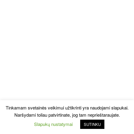
Tinkamam svetainės veikimui užtikrinti yra naudojami slapukai.
Naršydami toliau patvirtinate, jog tam neprieštaraujate.
Slapukų nustatymai
SUTINKU