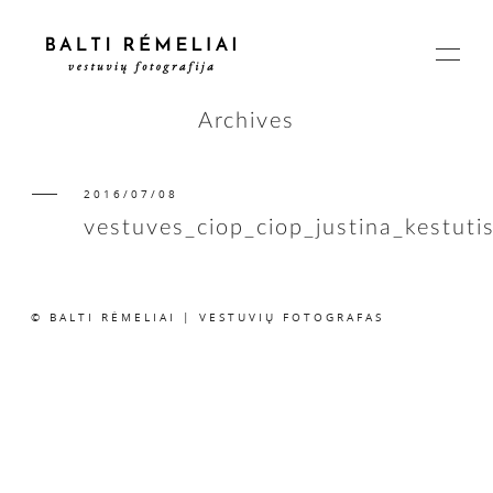
Archives
2016/07/08
PAGRINDINIS
vestuves_ciop_ciop_justina_kestuti
APIE
© BALTI RĖMELIAI | VESTUVIŲ FOTOGRAFAS
ISTORIJOS
KAINOS
SUSISIEKIME