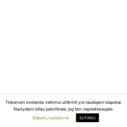
Tinkamam svetainės veikimui užtikrinti yra naudojami slapukai.
Naršydami toliau patvirtinate, jog tam neprieštaraujate.
Slapukų nustatymai
SUTINKU