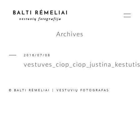
Archives
2016/07/08
PAGRINDINIS
vestuves_ciop_ciop_justina_kestuti
APIE
© BALTI RĖMELIAI | VESTUVIŲ FOTOGRAFAS
ISTORIJOS
KAINOS
SUSISIEKIME