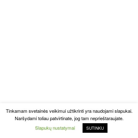
Tinkamam svetainės veikimui užtikrinti yra naudojami slapukai.
Naršydami toliau patvirtinate, jog tam neprieštaraujate.
Slapukų nustatymai
SUTINKU