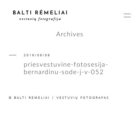
Archives
2016/06/08
PAGRINDINIS
priesvestuvine-fotosesija-
bernardinu-sode-j-v-052
APIE
© BALTI RĖMELIAI | VESTUVIŲ FOTOGRAFAS
ISTORIJOS
KAINOS
SUSISIEKIME