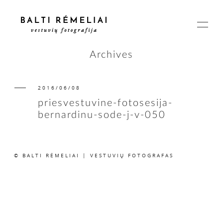
Archives
2016/06/08
PAGRINDINIS
priesvestuvine-fotosesija-
bernardinu-sode-j-v-050
APIE
© BALTI RĖMELIAI | VESTUVIŲ FOTOGRAFAS
ISTORIJOS
KAINOS
SUSISIEKIME