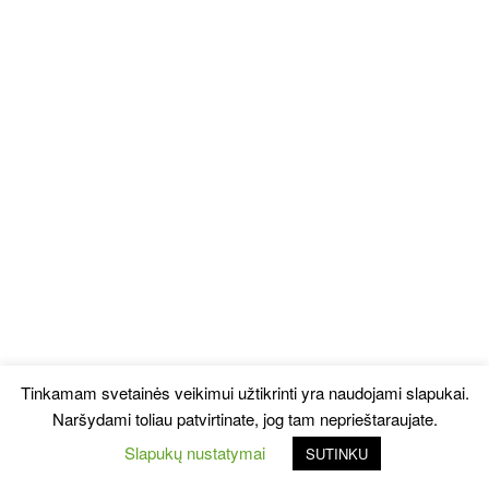
Tinkamam svetainės veikimui užtikrinti yra naudojami slapukai.
Naršydami toliau patvirtinate, jog tam neprieštaraujate.
Slapukų nustatymai
SUTINKU