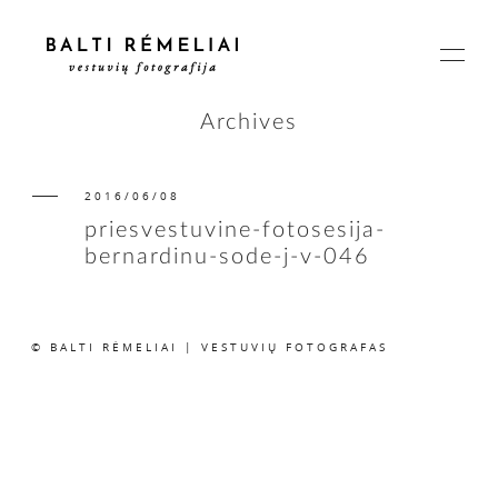
Archives
2016/06/08
PAGRINDINIS
priesvestuvine-fotosesija-
bernardinu-sode-j-v-046
APIE
© BALTI RĖMELIAI | VESTUVIŲ FOTOGRAFAS
ISTORIJOS
KAINOS
SUSISIEKIME