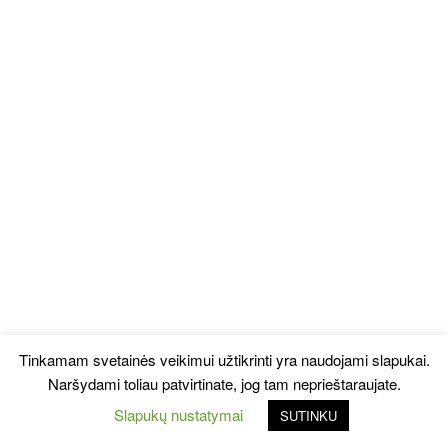
Tinkamam svetainės veikimui užtikrinti yra naudojami slapukai.
Naršydami toliau patvirtinate, jog tam neprieštaraujate.
Slapukų nustatymai
SUTINKU