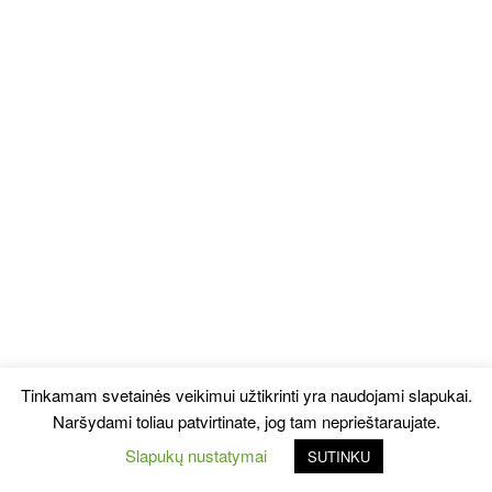
Tinkamam svetainės veikimui užtikrinti yra naudojami slapukai.
Naršydami toliau patvirtinate, jog tam neprieštaraujate.
Slapukų nustatymai
SUTINKU