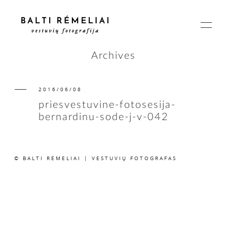
Archives
2016/06/08
PAGRINDINIS
priesvestuvine-fotosesija-
bernardinu-sode-j-v-042
APIE
© BALTI RĖMELIAI | VESTUVIŲ FOTOGRAFAS
ISTORIJOS
KAINOS
SUSISIEKIME