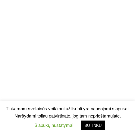
Tinkamam svetainės veikimui užtikrinti yra naudojami slapukai.
Naršydami toliau patvirtinate, jog tam neprieštaraujate.
Slapukų nustatymai
SUTINKU