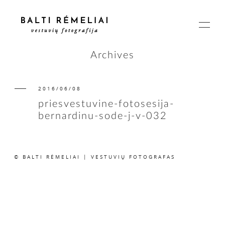
Archives
2016/06/08
PAGRINDINIS
priesvestuvine-fotosesija-
bernardinu-sode-j-v-032
APIE
© BALTI RĖMELIAI | VESTUVIŲ FOTOGRAFAS
ISTORIJOS
KAINOS
SUSISIEKIME