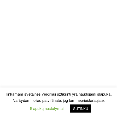
Tinkamam svetainės veikimui užtikrinti yra naudojami slapukai.
Naršydami toliau patvirtinate, jog tam neprieštaraujate.
Slapukų nustatymai
SUTINKU