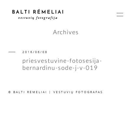
Archives
2016/06/08
PAGRINDINIS
priesvestuvine-fotosesija-
bernardinu-sode-j-v-019
APIE
© BALTI RĖMELIAI | VESTUVIŲ FOTOGRAFAS
ISTORIJOS
KAINOS
SUSISIEKIME