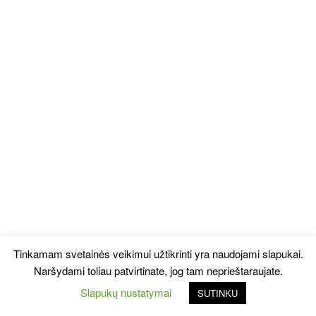
Tinkamam svetainės veikimui užtikrinti yra naudojami slapukai.
Naršydami toliau patvirtinate, jog tam neprieštaraujate.
Slapukų nustatymai
SUTINKU