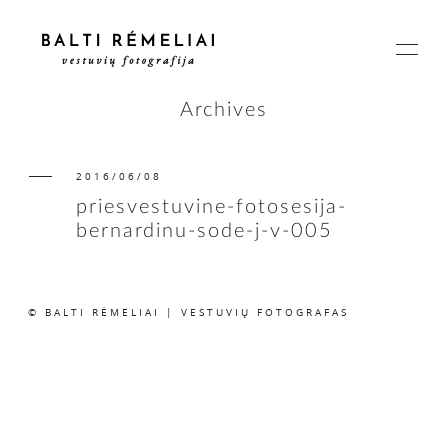
Archives
2016/06/08
PAGRINDINIS
priesvestuvine-fotosesija-
bernardinu-sode-j-v-005
APIE
© BALTI RĖMELIAI | VESTUVIŲ FOTOGRAFAS
ISTORIJOS
KAINOS
SUSISIEKIME