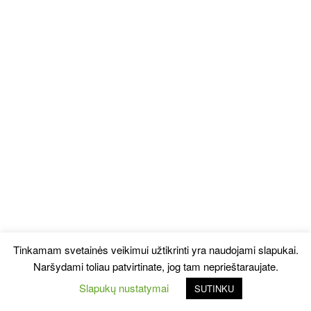
Tinkamam svetainės veikimui užtikrinti yra naudojami slapukai.
Naršydami toliau patvirtinate, jog tam neprieštaraujate.
Slapukų nustatymai
SUTINKU