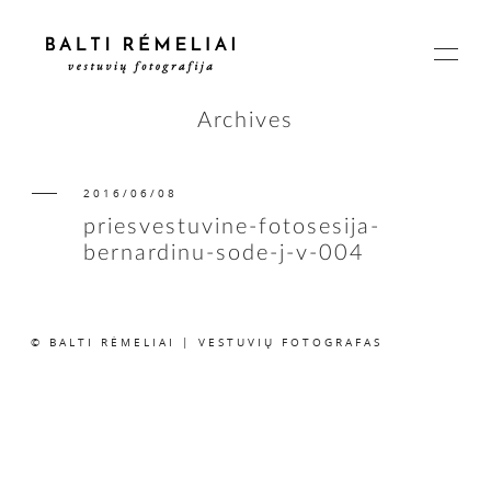
Archives
2016/06/08
PAGRINDINIS
priesvestuvine-fotosesija-
bernardinu-sode-j-v-004
APIE
© BALTI RĖMELIAI | VESTUVIŲ FOTOGRAFAS
ISTORIJOS
KAINOS
SUSISIEKIME