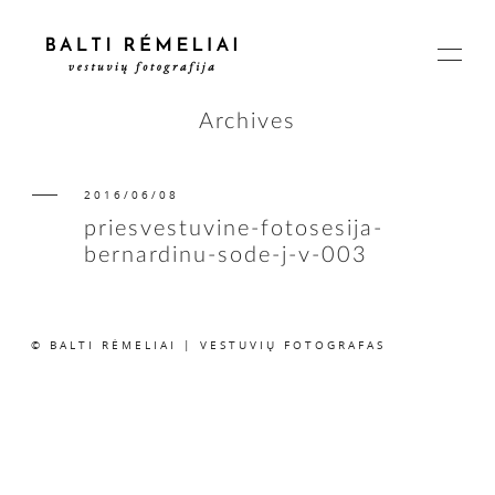
Archives
2016/06/08
PAGRINDINIS
priesvestuvine-fotosesija-
bernardinu-sode-j-v-003
APIE
© BALTI RĖMELIAI | VESTUVIŲ FOTOGRAFAS
ISTORIJOS
KAINOS
SUSISIEKIME