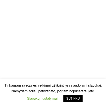
Tinkamam svetainės veikimui užtikrinti yra naudojami slapukai.
Naršydami toliau patvirtinate, jog tam neprieštaraujate.
Slapukų nustatymai
SUTINKU