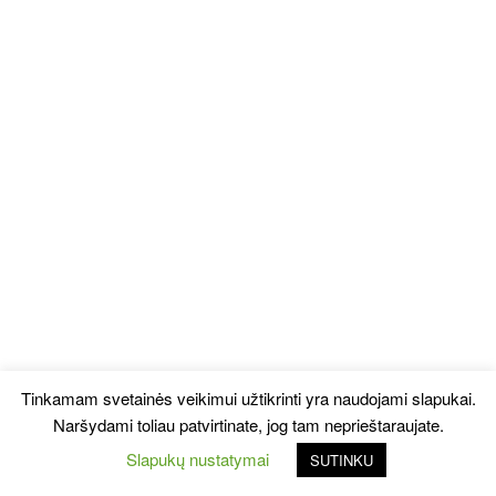
Tinkamam svetainės veikimui užtikrinti yra naudojami slapukai.
Naršydami toliau patvirtinate, jog tam neprieštaraujate.
Slapukų nustatymai
SUTINKU