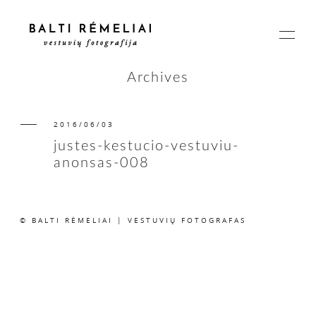
Archives
2016/06/03
PAGRINDINIS
justes-kestucio-vestuviu-
anonsas-008
APIE
© BALTI RĖMELIAI | VESTUVIŲ FOTOGRAFAS
ISTORIJOS
KAINOS
SUSISIEKIME