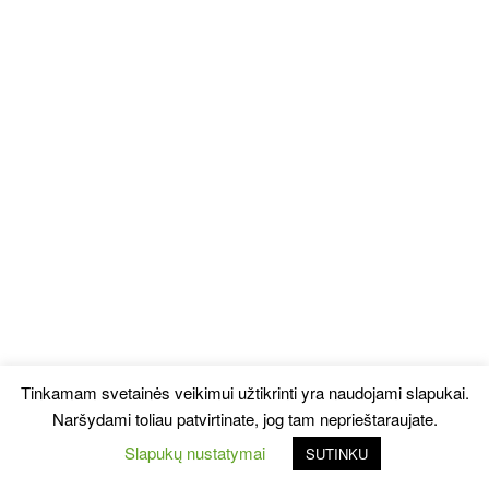
Tinkamam svetainės veikimui užtikrinti yra naudojami slapukai.
Naršydami toliau patvirtinate, jog tam neprieštaraujate.
Slapukų nustatymai
SUTINKU