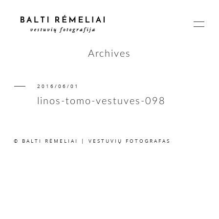
Archives
2016/06/01
PAGRINDINIS
linos-tomo-vestuves-098
APIE
© BALTI RĖMELIAI | VESTUVIŲ FOTOGRAFAS
ISTORIJOS
KAINOS
SUSISIEKIME