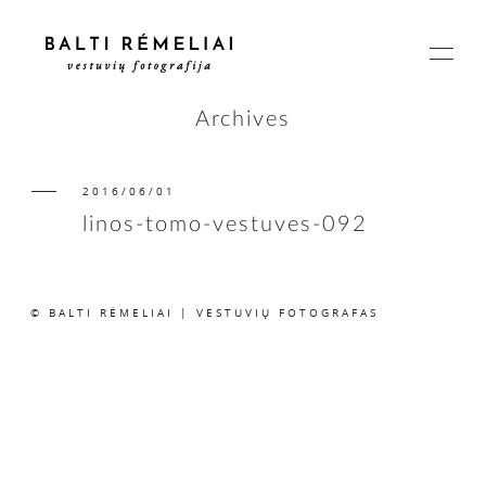
Archives
2016/06/01
PAGRINDINIS
linos-tomo-vestuves-092
APIE
© BALTI RĖMELIAI | VESTUVIŲ FOTOGRAFAS
ISTORIJOS
KAINOS
SUSISIEKIME