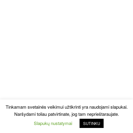
Tinkamam svetainės veikimui užtikrinti yra naudojami slapukai.
Naršydami toliau patvirtinate, jog tam neprieštaraujate.
Slapukų nustatymai
SUTINKU