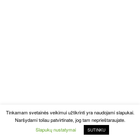
Tinkamam svetainės veikimui užtikrinti yra naudojami slapukai.
Naršydami toliau patvirtinate, jog tam neprieštaraujate.
Slapukų nustatymai
SUTINKU