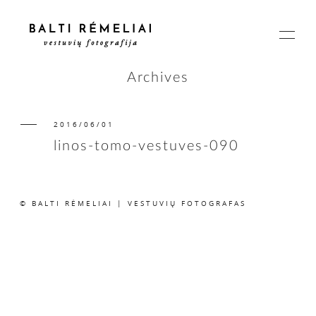
Archives
2016/06/01
PAGRINDINIS
linos-tomo-vestuves-090
APIE
© BALTI RĖMELIAI | VESTUVIŲ FOTOGRAFAS
ISTORIJOS
KAINOS
SUSISIEKIME