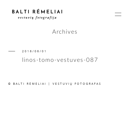
Archives
2016/06/01
PAGRINDINIS
linos-tomo-vestuves-087
APIE
© BALTI RĖMELIAI | VESTUVIŲ FOTOGRAFAS
ISTORIJOS
KAINOS
SUSISIEKIME