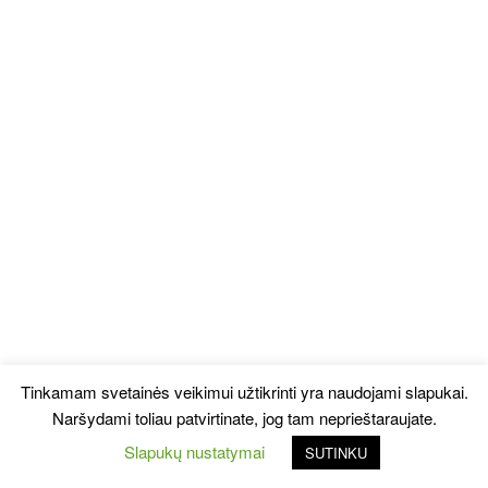
Tinkamam svetainės veikimui užtikrinti yra naudojami slapukai.
Naršydami toliau patvirtinate, jog tam neprieštaraujate.
Slapukų nustatymai
SUTINKU