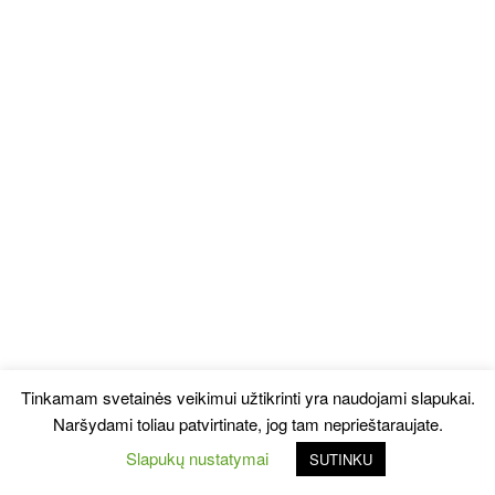
Tinkamam svetainės veikimui užtikrinti yra naudojami slapukai.
Naršydami toliau patvirtinate, jog tam neprieštaraujate.
Slapukų nustatymai
SUTINKU