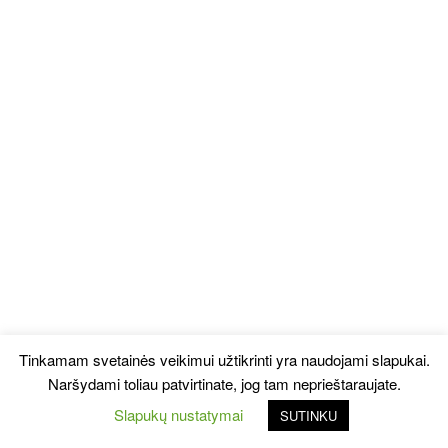
Tinkamam svetainės veikimui užtikrinti yra naudojami slapukai.
Naršydami toliau patvirtinate, jog tam neprieštaraujate.
Slapukų nustatymai
SUTINKU