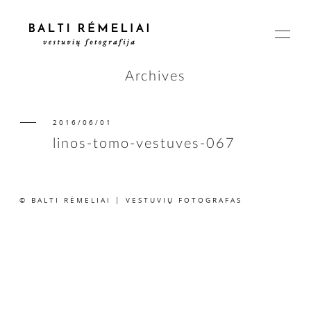
Archives
2016/06/01
PAGRINDINIS
linos-tomo-vestuves-067
APIE
© BALTI RĖMELIAI | VESTUVIŲ FOTOGRAFAS
ISTORIJOS
KAINOS
SUSISIEKIME