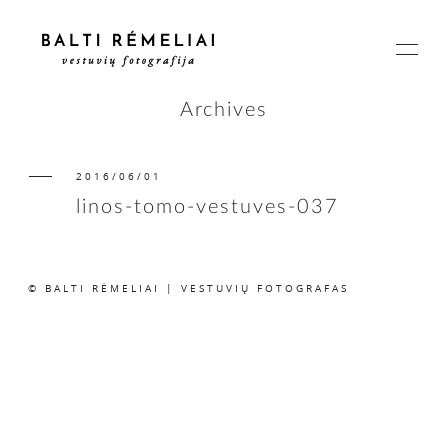
Archives
2016/06/01
PAGRINDINIS
linos-tomo-vestuves-037
APIE
© BALTI RĖMELIAI | VESTUVIŲ FOTOGRAFAS
ISTORIJOS
KAINOS
SUSISIEKIME