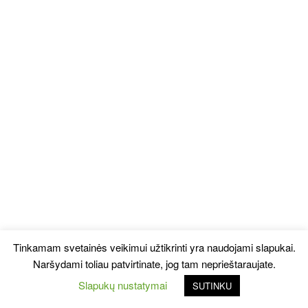
Tinkamam svetainės veikimui užtikrinti yra naudojami slapukai.
Naršydami toliau patvirtinate, jog tam neprieštaraujate.
Slapukų nustatymai
SUTINKU