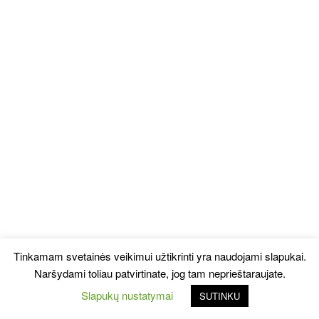
Tinkamam svetainės veikimui užtikrinti yra naudojami slapukai.
Naršydami toliau patvirtinate, jog tam neprieštaraujate.
Slapukų nustatymai
SUTINKU