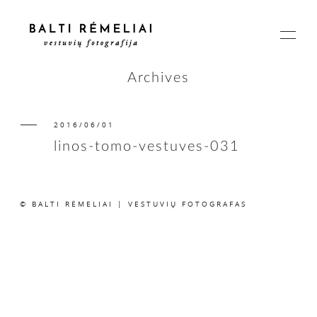
Archives
2016/06/01
PAGRINDINIS
linos-tomo-vestuves-031
APIE
© BALTI RĖMELIAI | VESTUVIŲ FOTOGRAFAS
ISTORIJOS
KAINOS
SUSISIEKIME