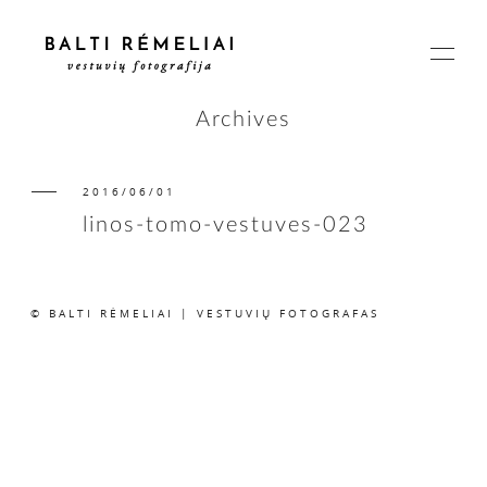
Archives
2016/06/01
PAGRINDINIS
linos-tomo-vestuves-023
APIE
© BALTI RĖMELIAI | VESTUVIŲ FOTOGRAFAS
ISTORIJOS
KAINOS
SUSISIEKIME