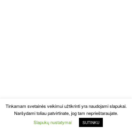
Tinkamam svetainės veikimui užtikrinti yra naudojami slapukai.
Naršydami toliau patvirtinate, jog tam neprieštaraujate.
Slapukų nustatymai
SUTINKU