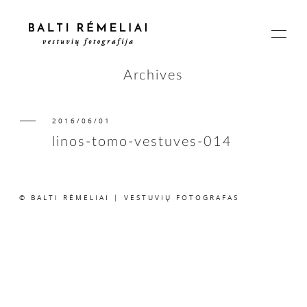
Archives
2016/06/01
PAGRINDINIS
linos-tomo-vestuves-014
APIE
© BALTI RĖMELIAI | VESTUVIŲ FOTOGRAFAS
ISTORIJOS
KAINOS
SUSISIEKIME