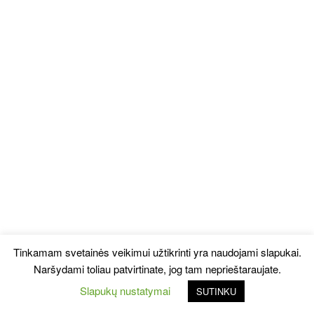
Tinkamam svetainės veikimui užtikrinti yra naudojami slapukai.
Naršydami toliau patvirtinate, jog tam neprieštaraujate.
Slapukų nustatymai
SUTINKU