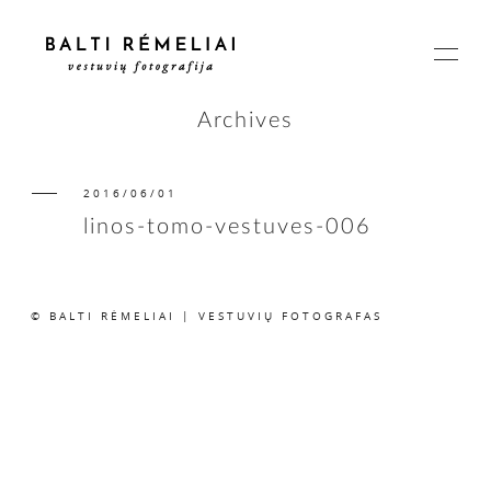
Archives
2016/06/01
PAGRINDINIS
linos-tomo-vestuves-006
APIE
© BALTI RĖMELIAI | VESTUVIŲ FOTOGRAFAS
ISTORIJOS
KAINOS
SUSISIEKIME