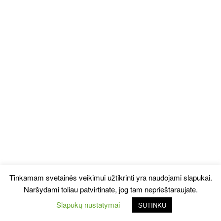
Tinkamam svetainės veikimui užtikrinti yra naudojami slapukai.
Naršydami toliau patvirtinate, jog tam neprieštaraujate.
Slapukų nustatymai
SUTINKU