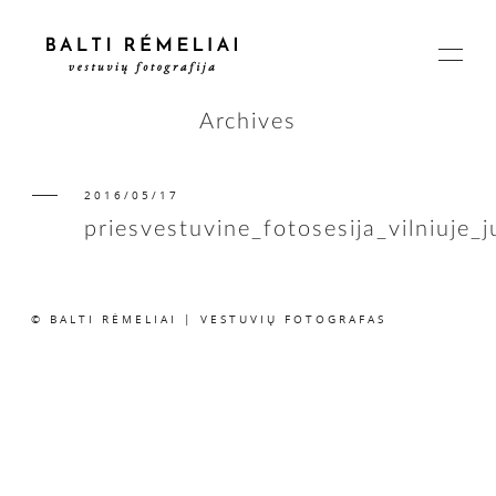
Archives
2016/05/17
PAGRINDINIS
priesvestuvine_fotosesija_vilniuje_
APIE
© BALTI RĖMELIAI | VESTUVIŲ FOTOGRAFAS
ISTORIJOS
KAINOS
SUSISIEKIME