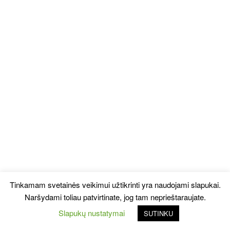
Tinkamam svetainės veikimui užtikrinti yra naudojami slapukai.
Naršydami toliau patvirtinate, jog tam neprieštaraujate.
Slapukų nustatymai
SUTINKU