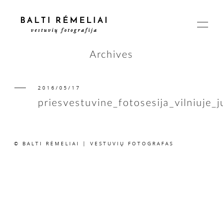
Archives
2016/05/17
PAGRINDINIS
priesvestuvine_fotosesija_vilniuje_
APIE
© BALTI RĖMELIAI | VESTUVIŲ FOTOGRAFAS
ISTORIJOS
KAINOS
SUSISIEKIME