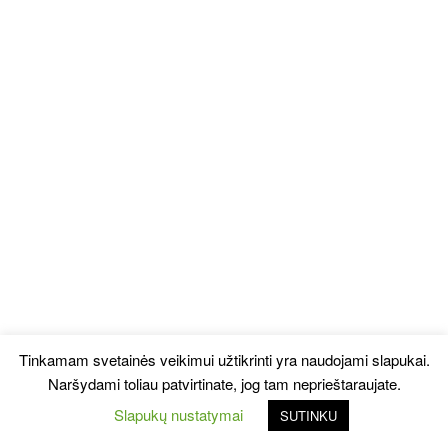
Tinkamam svetainės veikimui užtikrinti yra naudojami slapukai.
Naršydami toliau patvirtinate, jog tam neprieštaraujate.
Slapukų nustatymai
SUTINKU