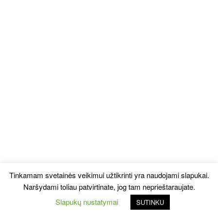
Tinkamam svetainės veikimui užtikrinti yra naudojami slapukai.
Naršydami toliau patvirtinate, jog tam neprieštaraujate.
Slapukų nustatymai
SUTINKU