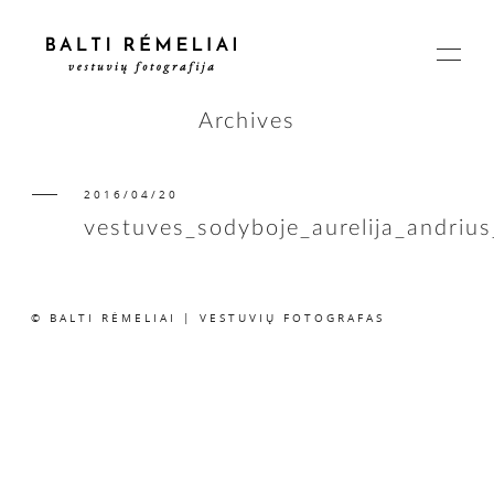
Archives
2016/04/20
PAGRINDINIS
vestuves_sodyboje_aurelija_andriu
APIE
© BALTI RĖMELIAI | VESTUVIŲ FOTOGRAFAS
ISTORIJOS
KAINOS
SUSISIEKIME