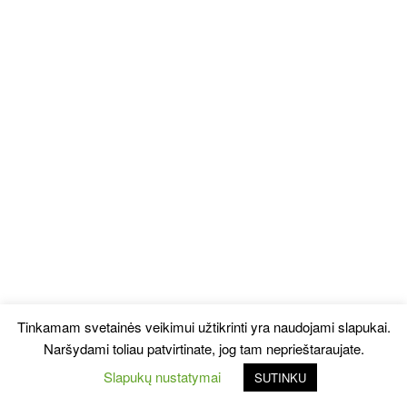
Tinkamam svetainės veikimui užtikrinti yra naudojami slapukai.
Naršydami toliau patvirtinate, jog tam neprieštaraujate.
Slapukų nustatymai
SUTINKU