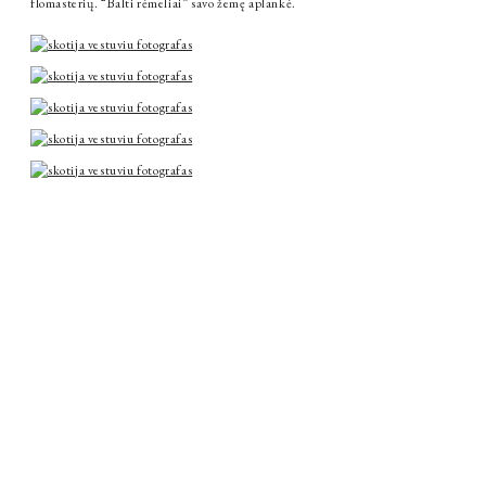
flomasterių. “Balti rėmeliai” savo žemę aplankė.