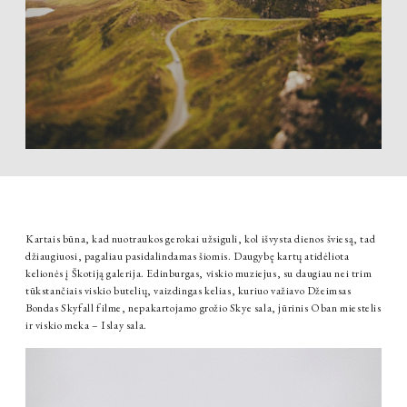
Kartais būna, kad nuotraukos gerokai užsiguli, kol išvysta dienos šviesą, tad
džiaugiuosi, pagaliau pasidalindamas šiomis. Daugybę kartų atidėliota
kelionės į Škotiją galerija. Edinburgas, viskio muziejus, su daugiau nei trim
tūkstančiais viskio butelių, vaizdingas kelias, kuriuo važiavo Džeimsas
Bondas Skyfall filme, nepakartojamo grožio Skye sala, jūrinis Oban miestelis
ir viskio meka – Islay sala.