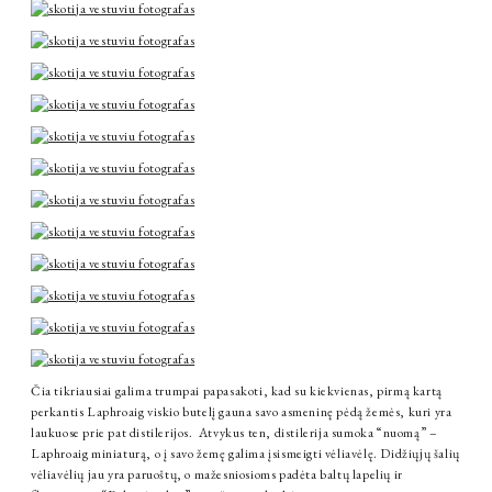
Čia tikriausiai galima trumpai papasakoti, kad su kiekvienas, pirmą kartą
perkantis Laphroaig viskio butelį gauna savo asmeninę pėdą žemės, kuri yra
laukuose prie pat distilerijos. Atvykus ten, distilerija sumoka “nuomą” –
Laphroaig miniaturą, o į savo žemę galima įsismeigti vėliavėlę. Didžiųjų šalių
vėliavėlių jau yra paruoštų, o mažesniosioms padėta baltų lapelių ir