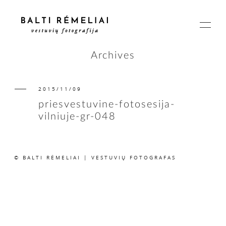
Archives
2015/11/09
PAGRINDINIS
priesvestuvine-fotosesija-
vilniuje-gr-048
APIE
© BALTI RĖMELIAI | VESTUVIŲ FOTOGRAFAS
ISTORIJOS
KAINOS
SUSISIEKIME