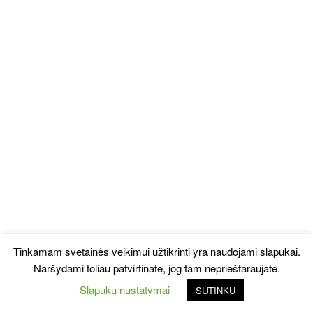
Tinkamam svetainės veikimui užtikrinti yra naudojami slapukai.
Naršydami toliau patvirtinate, jog tam neprieštaraujate.
Slapukų nustatymai
SUTINKU