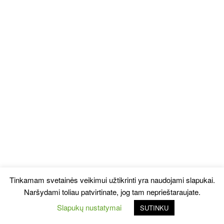
Tinkamam svetainės veikimui užtikrinti yra naudojami slapukai.
Naršydami toliau patvirtinate, jog tam neprieštaraujate.
Slapukų nustatymai
SUTINKU