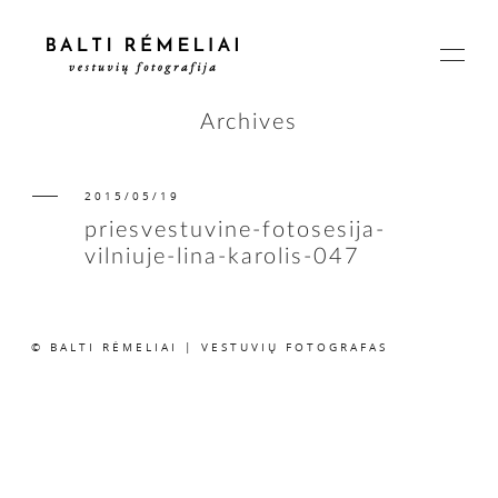
Archives
2015/05/19
PAGRINDINIS
priesvestuvine-fotosesija-
vilniuje-lina-karolis-047
APIE
© BALTI RĖMELIAI | VESTUVIŲ FOTOGRAFAS
ISTORIJOS
KAINOS
SUSISIEKIME