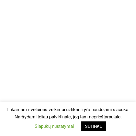
Tinkamam svetainės veikimui užtikrinti yra naudojami slapukai.
Naršydami toliau patvirtinate, jog tam neprieštaraujate.
Slapukų nustatymai
SUTINKU