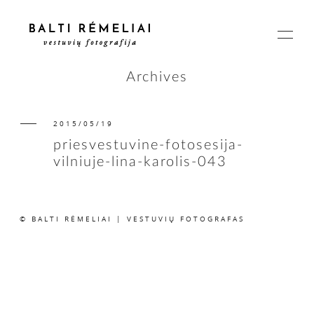
Archives
2015/05/19
PAGRINDINIS
priesvestuvine-fotosesija-
vilniuje-lina-karolis-043
APIE
© BALTI RĖMELIAI | VESTUVIŲ FOTOGRAFAS
ISTORIJOS
KAINOS
SUSISIEKIME