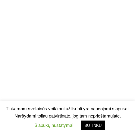
Tinkamam svetainės veikimui užtikrinti yra naudojami slapukai.
Naršydami toliau patvirtinate, jog tam neprieštaraujate.
Slapukų nustatymai
SUTINKU