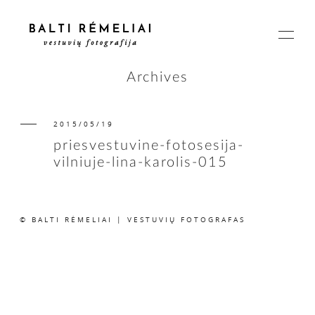
Archives
2015/05/19
PAGRINDINIS
priesvestuvine-fotosesija-
vilniuje-lina-karolis-015
APIE
© BALTI RĖMELIAI | VESTUVIŲ FOTOGRAFAS
ISTORIJOS
KAINOS
SUSISIEKIME